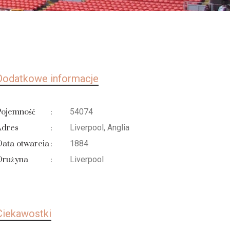
Dodatkowe informacje
Pojemność
:
54074
Adres
:
Liverpool, Anglia
ata otwarcia
:
1884
Drużyna
:
Liverpool
Ciekawostki