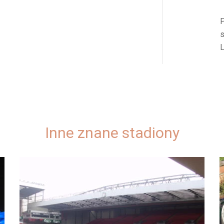
P
s
L
Inne znane stadiony