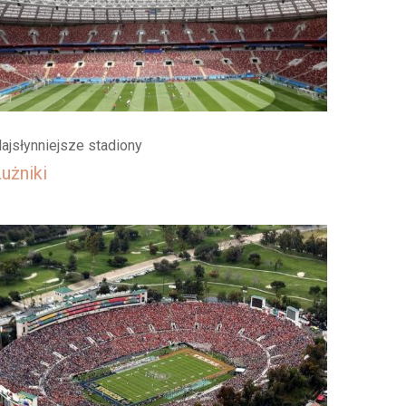
ajsłynniejsze stadiony
użniki