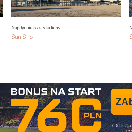
Najsłynniejsze stadiony
N
San Siro