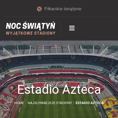
Piłkarskie świątynie
Estadio Azteca
HOME
NAJSŁYNNIEJSZE STADIONY
ESTADIO AZTECA