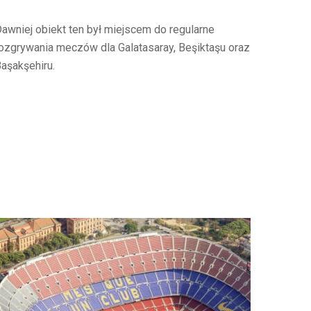
awniej obiekt ten był miejscem do regularne
ozgrywania meczów dla Galatasaray, Beşiktaşu oraz
aşakşehiru.