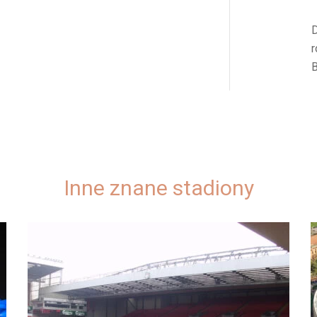
D
r
B
Inne znane stadiony