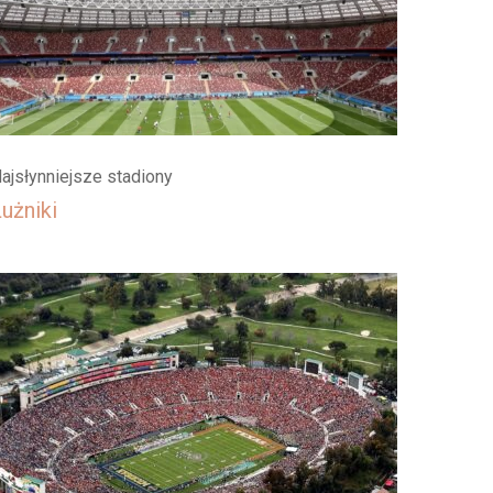
ajsłynniejsze stadiony
użniki