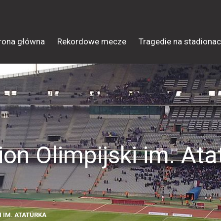
rona główna
Rekordowe mecze
Tragedie na stadiona
ion Olimpijski im. Ata
I IM. ATATÜRKA