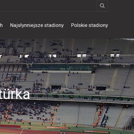
ch
Najsłynniejsze stadiony
Polskie stadiony
türka