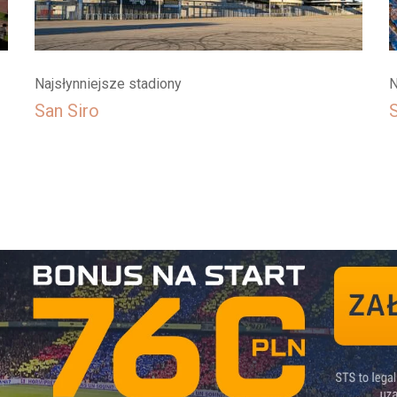
Najsłynniejsze stadiony
N
San Siro