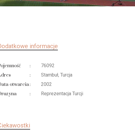
Dodatkowe informacje
Pojemność
:
76092
Adres
:
Stambuł, Turcja
ata otwarcia
:
2002
Drużyna
:
Reprezentacja Turcji
Ciekawostki